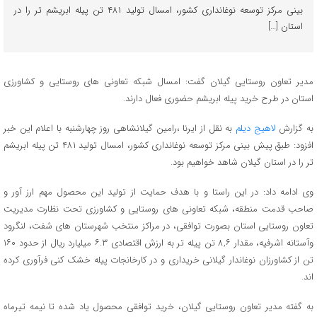
بینی مرکز توسعه نوغانداری کشور، امسال تولید ۴۸۱ تن پیله ابریشم تر را در
استان […]
مدیر تعاون روستایی گیلان گفت: امسال شبکه تعاونی های روستایی و کشاورزی
استان در طرح خرید پیله ابریشم حضوری فعال دارند.
به گزارش
لاهیج دیلم
به نقل از ایرنا ،رامین گیلانشاهی روز چهارشنبه با اعلام این خبر
افزود: طبق پیش بینی مرکز توسعه نوغانداری کشور، امسال تولید ۴۸۱ تن پیله ابریشم
تر را در استان گیلان شاهد خواهیم بود.
وی ادامه داد: در این راستا و با هدف حمایت از تولید این محصول مهم ارز آور و
صاحب قدمت منطقه، شبکه تعاونی های روستایی و کشاورزی تحت نظارت مدیریت
تعاون روستایی استان بصورت توافقی، در مراکز منتخب شهرستان های شفت، لنگرود
وآستانه اشرفیه، مقدار ۸,۶ تن پیله تر به ارزش اقتصادی ۶.۳ میلیارد ریال از حدود ۱۶۰
تن از کشاورزان نوغاندار گیلانی خریداری و در کارخانجات پیله خشک کنی فرآوری کرده
اند.
به گفته مدیر تعاون روستایی گیلان، خرید توافقی محصول یاد شده تا نیمه تیرماه