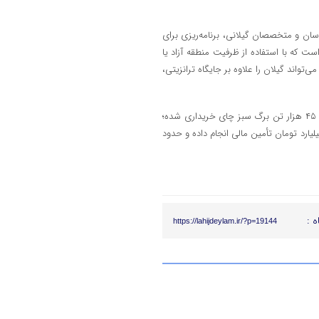
دسان و متخصصان گیلانی، برنامه‌ریزی برای
است که با استفاده از ظرفیت منطقه آزاد یا
تواند گیلان را علاوه بر جایگاه ترانزیتی،
وی همچنین از روزهای پایانی برداشت بهاره چای خبر داد و اضافه کرد: حدود ۴۵ هزار تن برگ سبز چای خریداری شده؛
صوصی بخش عمده مطالبات را پرداخت کرده و دولت نیز حدود ۱۰۰ میلیارد تومان تأمین مالی انجام داده و حدود
ه :
https://lahijdeylam.ir/?p=19144