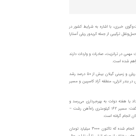
 پنجشنبه، ۱۴ خرداد در گفت وگوی خبری، با اشاره به شرایط کشور در
‌ونقل ترکیبی از جمله کریدور ریلی آستارا
مهمی در ترانزیت، صادرات و واردات دارند
راهم شده است.
استاندار گیلان تصریح کرد: در بخش ترانزیت و به‌ویژه واردات از مرزهای آبی، ریلی و زمینی گیلان بیش از ۵۰ درصد رشد
۷۰ درصد رسیده؛ سرمایه‌گذاری در بندر انزلی، منطقه آزاد کاسپین و مسیر
ان تا اواخر مرداد یا هفته دولت به بهره‌برداری می‌رسد و
امکان تردد و تسهیل صادرات و واردات خودرو و کالا را افزایش خواهد داد، گفت: مسیر ۱۶۲ کیلومتری راه‌آهن رشت –
ان انجام گرفته است.
وی ادامه داد: برای اجرای این پروژه حدود ۵۵۰۰ میلیارد تومان برآورد هزینه انجام شده که تاکنون ۳۰۰۰ میلیارد تومان
 بخش‌های مختلف از جمله انزلی تا آستارا در حال