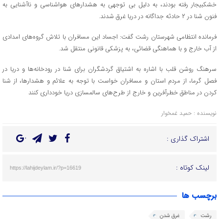
خشکبیجار رفته بودند، به دلیل بی توجهی به هشدار‌های هواشناسی و ناآشنایی به
فنون شنا در ۲ حادثه جداگانه در دریا غرق شدند.
فرمانده انتظامی شهرستان رشت گفت: اجساد این مسافران با تلاش گروه‌های امدادی
از آب خارج و با هماهنگی قضائی، به پزشکی قانونی منتقل شد.
سرهنگ روشن قلب با اشاره به اشتیاق گردشگران برای شنا در رودخانه‌ها و دریا در
فصل گرما، از مردم استان و مسافران خواست با توجه به علائم و هشدار‌ها، از شنا
کردن در مناطق خطرآفرین و خارج از طرح‌های سالمسازی دریا خودداری کنند
نویسنده : حمید غمخوار
اشتراک گذاری :
لینک کوتاه :
https://lahijdeylam.ir/?p=16619
برچسب ها
رشت
غرق شدن