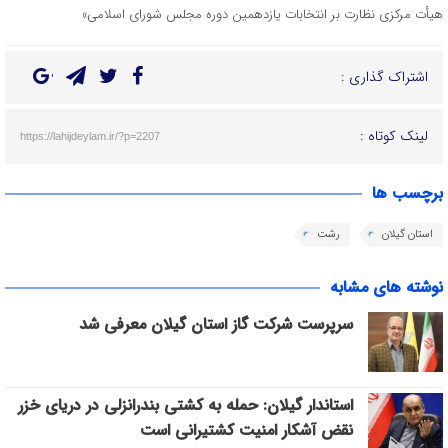
هیأت مرکزی نظارت بر انتخابات یازدهمین دوره مجلس شورای اسلامی»
اشتراک گذاری :
لینک کوتاه :
https://lahijdeylam.ir/?p=2207
برچسب ها
استان گیلان
رشت
نوشته های مشابه
سرپرست شرکت گاز استان گیلان معرفی شد
استاندار گیلان: حمله به کشتی بندرانزلی در دریای خزر
نقض آشکار امنیت کشتیرانی است