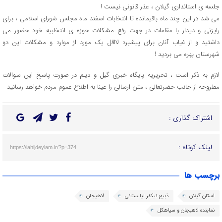
جلسه ی استانداری گیلان ، عذر قانونی نیست !
می شد در این چند ماه باقیمانده تا انتخابات اسفند ماه مجلس شورای اسلامی ، برای
رایزنی و دیدار با مقامات در جهت رفع مشکلات حوزه ی انتخابیه خود حضور می
داشتید و از غیاب آنان برای پیشبرد لااقل یک مورد از موارد و مشکلات این دو
شهرستان بهره می بردید !
لازم به ذکر است ، تحریریه پایگاه خبری گیل و دیلم در صورت پاسخ این سوالات
مطروحه از جانب حضرتعالی ، متن ارسالی را عینا به اطلاع عموم مردم خواهد رسانید
اشتراک گذاری :
لینک کوتاه :
https://lahijdeylam.ir/?p=374
برچسب ها
استان گیلان
ذبیح نیکفر لیالستانی
لاهیجان
نماینده لاهیجان و سیاهکل