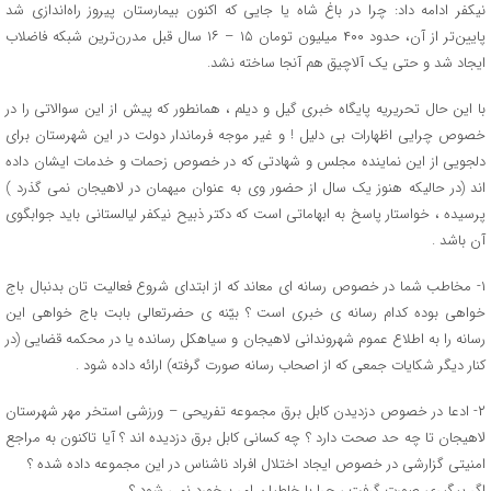
نیکفر ادامه داد: چرا در باغ شاه یا جایی که اکنون بیمارستان پیروز راه‌اندازی شد
پایین‌تر از آن، حدود ۴۰۰ میلیون تومان ۱۵ – ۱۶ سال قبل مدرن‌ترین شبکه فاضلاب
ایجاد شد و حتی یک آلاچیق هم آنجا ساخته نشد.
با این حال تحریریه پایگاه خبری گیل و دیلم ، همانطور که پیش از این سوالاتی را در
خصوص چرایی اظهارات بی دلیل ! و غیر موجه فرماندار دولت در این شهرستان برای
دلجویی از این نماینده مجلس و شهادتی که در خصوص زحمات و خدمات ایشان داده
اند (در حالیکه هنوز یک سال از حضور وی به عنوان میهمان در لاهیجان نمی گذرد )
پرسیده ، خواستار پاسخ به ابهاماتی است که دکتر ذبیح نیکفر لیالستانی باید جوابگوی
آن باشد .
۱- مخاطب شما در خصوص رسانه ای معاند که از ابتدای شروع فعالیت تان بدنبال باج
خواهی بوده کدام رسانه ی خبری است ؟ بیّنه ی حضرتعالی بابت باج خواهی این
رسانه را به اطلاع عموم شهروندانی لاهیجان و سیاهکل رسانده یا در محکمه قضایی (در
کنار دیگر شکایات جمعی که از اصحاب رسانه صورت گرفته) ارائه داده شود .
۲- ادعا در خصوص دزدیدن کابل برق مجموعه تفریحی – ورزشی استخر مهر شهرستان
لاهیجان تا چه حد صحت دارد ؟ چه کسانی کابل برق دزدیده اند ؟ آیا تاکنون به مراجع
امنیتی گزارشی در خصوص ایجاد اختلال افراد ناشناس در این مجموعه داده شده ؟
اگر پیگیری صورت گرفت ، چرا با خاطیان امر برخورد نمی شود ؟