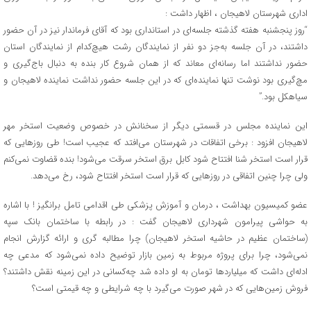
اداری شهرستان لاهیجان ، اظهار داشت :
“روز پنجشنبه هفته گذشته جلسه‌ای در استانداری بود که آقای فرماندار نیز در آن حضور
داشتند، در آن جلسه به‌جز دو نفر از نمایندگان رشت هیچ‌کدام از نمایندگان استان
حضور نداشتند اما رسانه‌ای معاند که از همان شروع کار بنده به دنبال باج‌گیری و
مچ‌گیری بود نوشت تنها نماینده‌ای که در این جلسه حضور نداشت نماینده لاهیجان و
سیاهکل بود.”
این نماینده مجلس در قسمتی دیگر از سخنانش در خصوص وضعیت استخر مهر
لاهیجان افزود : برخی اتفاقات در شهرستان می‌افتد که عجیب است! طی روزهایی که
قرار است استخر شنا افتتاح شود کابل برق استخر سرقت می‌شود! بنده قضاوت نمی‌کنم
ولی چرا چنین اتفاقی در روزهایی که قرار است استخر افتتاح شود، رخ می‌دهد.
عضو کمیسیون بهداشت ، درمان و آموزش پزشکی طی اقدامی تامل برانگیز ! با اشاره
به حواشی پیرامون شهرداری لاهیجان گفت : در رابطه با ساختمان بانک سپه
(ساختمان عظیم در حاشیه استخر لاهیجان) چرا مطالبه گری و ارائه گزارش انجام
نمی‌شود، چرا برای پروژه مربوط به زمین بازار توضیح داده نمی‌شود که مدعی چه
ادله‌ای داشت که میلیاردها تومان به او داده شد چه‌کسانی در این زمینه نقش داشتند؟
فروش زمین‌هایی که در شهر صورت می‌گیرد با چه شرایطی و چه قیمتی است؟