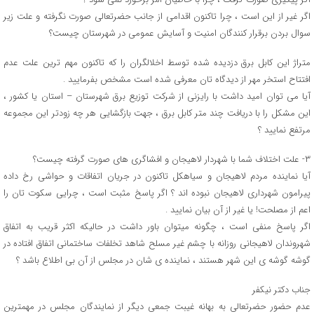
اگر غیر از این است ، چرا تاکنون اقدامی از جانب حضرتعالی صورت نگرفته و علت زیر
سوال بردن برقرار کنندگان امنیت و آسایش عمومی در شهرستان چیست؟
متراژ این کابل برق دزدیده شده توسط اخلالگران را که تاکنون مهم ترین علت عدم
افتتاح استخر مهر از دیدگاه تان معرفی شده است مشخص بفرمایید .
آیا می توان امید داشت با رایزنی از شرکت توزیع برق شهرستان – استان یا کشور ،
این مشکل را با دریافت چند متر کابل برق ، جهت بازگشایی هر چه زودتر این مجموعه
مرتفع نمایید ؟
۳- علت اختلاف شما با شهردار لاهیجان و افشاگری های صورت گرفته چیست؟
آیا نماینده مردم لاهیجان و سیاهکل تاکنون در جریان اتفاقات و حواشی رخ داده
پیرامون شهرداری لاهیجان نبوده اند ؟ اگر پاسخ مثبت است ، چرایی سکوت تان را
اعم از مصلحت! یا غیر از آن بیان نمایید .
اگر پاسخ منفی است ، چگونه میتوان باور داشت در حالیکه اکثر قریب به اتفاق
شهروندان لاهیجانی روزانه با چشم غیر مسلح شاهد تخلفات ساختمانی اتفاق افتاده در
گوشه گوشه ی این شهر هستند ، نماینده ی شان در مجلس از آن بی اطلاع باشد ؟
جناب دکتر نیکفر
عدم حضور حضرتعالی به بهانه غیبت جمعی دیگر از نمایندگان مجلس در مهمترین