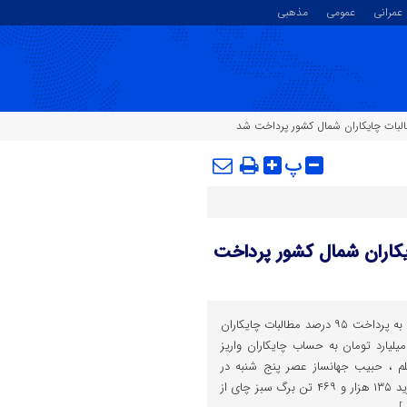
عمرانی
عمومی
مذهبی
پ
صد مطالبات چایکاران شمال کشور پرداخت
رئیس سازمان چای کشور با اشاره به پرداخت ۹۵ درصد مطالبات چایکاران
ال کشور، گفت: تاکنون ۷۲۳ میلیارد تومان به حساب چایکاران واریز
م ، حبیب جهانساز عصر پنج شنبه در
گفتگو با خبرنگاران با اشاره به خرید ۱۳۵ هزار و ۴۶۹ تن برگ سبز چای از