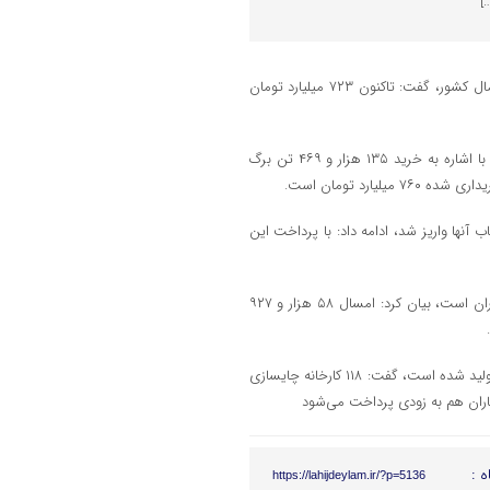
]
رئیس سازمان چای کشور با اشاره به پرداخت ۹۵ درصد مطالبات چایکاران شمال کشور، گفت: تاکنون ۷۲۳ میلیارد تومان
، حبیب جهانساز عصر پنج شنبه در گفتگو با خبرنگاران با اشاره به خرید ۱۳۵ هزار و ۴۶۹ تن برگ
ارد تومان است.
 آنها واریز شد، ادامه داد: با پرداخت این
رئیس سازمان چای کشور با اشاره به اینکه این مبلغ ۹۵ درصد مطالبات چایکاران است، بیان کرد: امسال ۵۸ هزار و ۹۲۷
وی با بیان اینکه امسال ۳۰ هزار تن چای خشک توسط کارخانجات چایسازی تولید شده است، گفت: ۱۱۸ کارخانه چایسازی
اران هم به زودی پرداخت می‌شود
ه :
https://lahijdeylam.ir/?p=5136