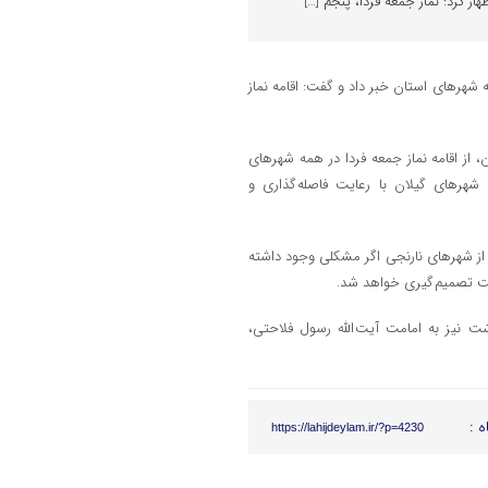
ر کرد: نماز جمعه فردا، پنجم […]
 شهرهای استان خبر داد و گفت: اقامه نماز
 از اقامه نماز جمعه فردا در همه شهرهای
 شهرهای گیلان با رعایت فاصله گذاری و
ن کرد: در برخی از شهرهای نارنجی اگر مشکلی وجود داشته
اشت تصمیم گیری خواهد شد.
 نیز به امامت آیت الله رسول فلاحتی،
ه :
https://lahijdeylam.ir/?p=4230