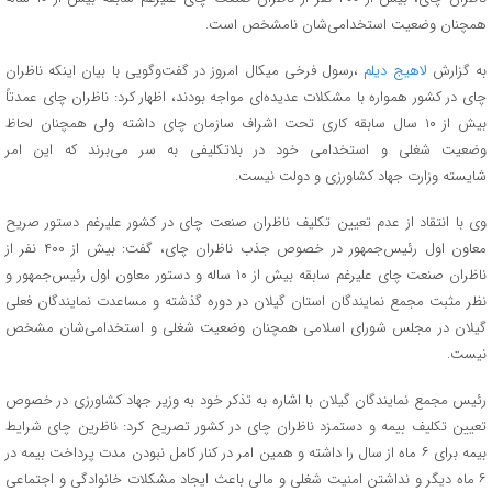
همچنان وضعیت استخدامی‌شان نامشخص است.
به گزارش
لاهیج دیلم
،رسول فرخی میکال امروز در گفت‌وگویی با بیان اینکه ناظران
چای در کشور همواره با مشکلات عدیده‌ای مواجه بودند، اظهار کرد: ناظران چای عمدتاً
بیش از ۱۰ سال سابقه کاری تحت اشراف سازمان چای داشته ولی همچنان لحاظ
وضعیت شغلی و استخدامی خود در بلاتکلیفی به سر می‌برند که این امر
شایسته وزارت جهاد کشاورزی و دولت نیست.
وی با انتقاد از عدم تعیین تکلیف ناظران صنعت چای در کشور علیرغم دستور صریح
معاون اول رئیس‌جمهور در خصوص جذب ناظران چای، گفت: بیش از ۴۰۰ نفر از
ناظران صنعت چای علیرغم سابقه بیش از ۱۰ ساله و دستور معاون اول رئیس‌جمهور و
نظر مثبت مجمع نمایندگان استان گیلان در دوره گذشته و مساعدت نمایندگان فعلی
گیلان در مجلس شورای اسلامی همچنان وضعیت شغلی و استخدامی‌شان مشخص
نیست.
رئیس مجمع نمایندگان گیلان با اشاره به تذکر خود به وزیر جهاد کشاورزی در خصوص
تعیین تکلیف بیمه و دستمزد ناظران چای در کشور تصریح کرد: ناظرین چای شرایط
بیمه برای ۶ ماه از سال را داشته و همین امر در کنار کامل نبودن مدت پرداخت بیمه در
۶ ماه دیگر و نداشتن امنیت شغلی و مالی باعث ایجاد مشکلات خانوادگی و اجتماعی