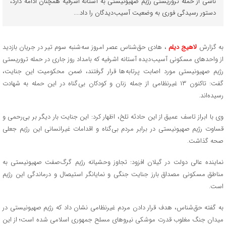
ناشی از حمله تروریستی رژیم صهیونیستی به آستانه اشرفیه همچنان ادامه دارد،
دستور رسیدگی فوری به وضعیت آسیب دیدگان را داد....
به گزارش
لاهیج دیلم
، هادی حق شناس عصر امروز سه شنبه سوم تیر در جریان بازدید
از واحدهای مسکونی آسیب دیده آستانه اشرفیه که بامداد روز جاری در حمله تروریستی
رژیم صهیونیستی مورد اصابت پرتابه ها قرار گرفتند، ضمن محکومیت این جنایت،
گفت: تاکنون ۱۳ غیرنظامی از جمله زنان و کودکان بی گناه در این حمله به شهادت
رسیده‌اند.
وی با ابراز تاسف عمیق از این حادثه تلخ، اظهار کرد: این جنایت بار دیگر بر بی‌رحمی و
قساوت رژیم صهیونیستی در برابر مردم بی‌گناه و اقدامات غیرانسانی این رژیم جعلی
صحه گذاشت.
نماینده عالی دولت در گیلان افزود: تجاوز وحشیانه رژیم گرگ صفت صهیونیستی به
مناطق مسکونی مصداق بارز جنایت جنگی و نمایانگر استیصال و درماندگی این رژیم
است.
به گفته حق شناس، هدف قرار دادن مردم غیرنظامی نشان داد که رژیم صهیونیستی در
میدان جنگ مغلوب قدرت موشکی نیروهای مسلح جمهوری اسلامی شده است؛ از این