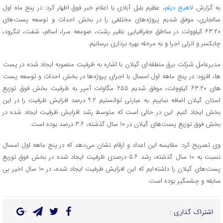
به گزارش
لاهیج دیلم
، عظیم بلبل آبادی با اعلام خبر فوق اظهار کرد: در پنج ماه اول
سالجاری، موفق شدیم پروژه های مختلفی را در بخش احداث و توسعه پست های
۶۳.۲۰ کیلوولت در مناطق جغرافیایی نظیر رشت، صومعه سرا، اسالم، شفت، لنگرود،
چابکسر و انزلی اجرا و به مرحله بهره برداری برسانیم.
مدیرعامل شرکت برق منطقه ای گیلان با اشاره به ظرفیت منصوبه ایجاد شده در پست
ها، افزود: در پنج ماهه اول امسال با اجرای پروژه ها در بخش احداث و توسعه پست
های ۶۳.۲۰ کیلوولت، موفق شدیم ۲۵۵ مگاولت آمپر به ظرفیت بخش فوق توزیع
استان گیلان اضافه نماییم. به عبارتی توانستیم ۹.۲ درصد افزایش ظرفیت را در این
بخش ایجاد کنیم. این در حالی است که متوسط رشد افزایش ظرفیت ایجاد شده در
بخش فوق توزیع پست های گیلان در ۱۰ سال گذشته، ۳.۶ درصد بوده است.
وی تصریح کرد: مقایسه این اعداد و ارقام نشان می دهد که در پنج ماهه اول امسال
نسبت به ۱۰ سال گذشته، رشد ۵.۶ درصدی ظرفیت ایجاد شده در بخش فوق توزیع
پست های گیلان را داشته ایم که این افزایش ظرفیت ایجاد شده، در ۱۰ سال اخیر بی
سابقه و چشمگیر بوده است.
اشتراک گذاری :