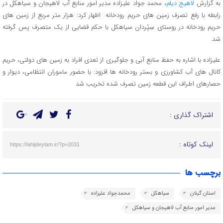
به گزارش
لاهیج دیلم
، محمد جواد علیزاده مدیر امور منابع آب لاهیجان و سیاهکل در
رابطه با رفع تصرف زمین های حریم رودخانه اظهار کرد: هزار متر مربع از زمین های
حریم رودخانه در روستای سِپُردان سیاهکل با حکم قضایی از یک متصرف پس گرفته
شد.
علیزاده با اشاره به حفظ منابع آبی و جلوگیری از تعدی افراد به زمین های دولتی، حریم
کانال های آب کشاورزی و بستر رودخانه ها افزود: با حضور ماموران انتظامی، دیوار و
حصارهای اطراف این قطعه زمین تصرف شده تخریب شد
اشتراک گذاری :
لینک کوتاه :
https://lahijdeylam.ir/?p=2031
برچسب ها
استان گیلان
سیاهکل
محمدجواد علیزاده
مدیر امور منابع آب لاهیجان و سیاهکل