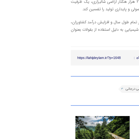
کشاورزی، ایجاد اشتغال و تامین نیاز غذایی جامعه دانست و گفت: وجود ۲۳۸ هزار هکتار اراضی شالیزاری، یک ظرفیت
لی و پایداری تولید را تضمین کند.
ر تمام طول سال و افزایش درآمد کشاورزان،
ایی به دلیل استفاده از بقولات بعنوان
ه :
https://lahijdeylam.ir/?p=1648
ی درجانی