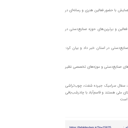
 همایش با حضور فعالین هنری و رسانه‌ای در
 فعالین و برترین‌های حوزه صنایع‌دستی در
نایع‌دستی در استان خبر داد و بیان کرد:
شگاه‌های صنایع‌دستی و موزه‌های تخصصی نظیر
تارا، سفال سرامیک جیرده شفت، چوب‌تراشی
ی ملی هستند و قاسم‌آباد با چادرشب‌بافی
 است
ه :
https://lahijdeylam.ir/?p=15625