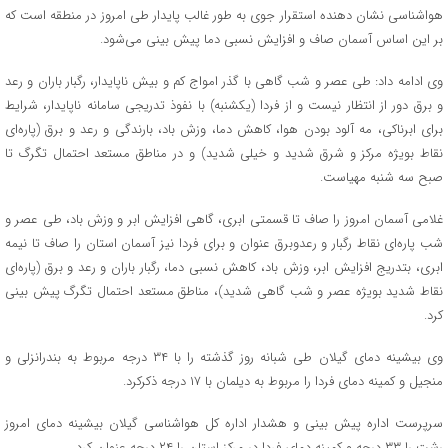
هواشناسی نشان دهنده استقرار جوی به طور غالب پایدار طی امروز در منطقه است که
بر این اساس آسمان صاف و افزایش نسبی دما پیش بینی می‌شود.
وی ادامه داد: طی عصر و شب گاهی با گذر امواج کم و بیش ناپایدار، رگبار باران و رعد
و برق دور از انتظار نیست و از فردا (یکشنبه) با نفوذ تدریجی سامانه ناپایدار، شرایط
برای ابرناکی، مه آلود بودن هوا، کاهش دما، وزش باد، بارندگی و رعد و برق (پاره‌ای
نقاط بویژه مرکز و شرق شدید و خیلی شدید) و در مناطق مستعد احتمال تگرگ تا
صبح سه شنبه مهیاست.
غلامی آسمان امروز را صاف تا قسمتی ابری، گاهی افزایش ابر و وزش باد، طی عصر و
شب پاره‌ای نقاط رگبار و رعدوبرق عنوان و برای فردا نیز آسمان استان را صاف تا نیمه
ابری، بتدریج افزایش ابر، وزش باد، کاهش نسبی دما، رگبار باران و رعد و برق (پاره‌ای
نقاط شدید بویژه عصر و شب گاهی شدید)، مناطق مستعد احتمال تگرگ پیش بینی
کرد.
وی بیشینه دمای گیلان طی شبانه روز گذشته را با ۳۴ درجه مربوط به بندرانزلی و
منجیل و کمینه دمای فردا را مربوط به دیلمان با ۱۷ درجه ذکرکرد.
سرپرست اداره پیش بینی و هشدار اداره کل هواشناسی گیلان بیشینه دمای امروز
رشت را ۳۳ درجه و کمینه دمای فردا در مرکز استان را ۲۴ درجه عنوان کرد.