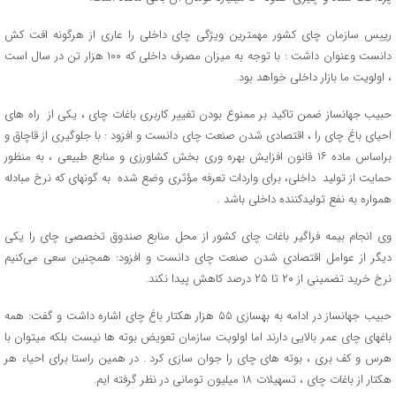
رییس سازمان چای کشور مهمترین ویژگی چای داخلی را عاری از هرگونه افت کش
دانست وعنوان داشت : با توجه به میزان مصرف داخلی که ۱۰۰ هزار تن در سال است
، اولویت ما بازار داخلی خواهد بود.
حبیب جهانساز ضمن تاکید بر ممنوع بودن تغییر کاربری باغات چای ، یکی از راه های
احیای باغ چای را ، اقتصادی شدن صنعت چای دانست و افزود : با جلوگیری از قاچاق و
براساس ماده ۱۶ قانون افزایش بهره وری بخش کشاورزی و منابع طبیعی ، به ‎منظور
حمایت از تولید داخلی، برای واردات تعرفه مؤثری وضع شده به گونه‎ای که نرخ مبادله
همواره به نفع تولیدکننده داخلی باشد .
وی انجام بیمه فراگیر باغات چای کشور از محل منابع صندوق تخصصی چای را یکی
دیگر از عوامل اقتصادی شدن صنعت چای دانست و افزود: همچنین سعی می‌کنیم
نرخ خرید تضمینی از ۲۰ تا ۲۵ درصد کاهش پیدا نکند.
حبیب جهانساز در ادامه به بهسازی ۵۵ هزار هکتار باغ چای اشاره داشت و گفت: همه
باغهای چای عمر بالایی دارند اما اولویت سازمان تعویض بوته ها نیست بلکه میتوان با
هرس و کف بری ، بوته های چای را جوان سازی کرد . در همین راستا برای احیاء هر
هکتار از باغات چای ، تسهیلات ۱۸ میلیون تومانی در نظر گرفته ایم.