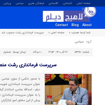
صفحه اصلی
اجتماعی
اقتصادی
فرهنگی هنری
سیاسی
ورزشی
تصویری
Contact
Blog
About
شما اینجا هستید »
صفحه اصلی »
سرپرست فرمانداری رشت منصوب شد
گروه :
سیاسی
شناسه :
۵۳۳۵
۲۷ آذر ۱۴۰۰ - ۱۹:۵۴
۰
دیدگاه
ارسال توسط :
غمخوار
سرپرست فرمانداری رشت من
با صدور حکمی از سوی عباسی است
عنوان سرپرست فرمانداری شهرس
دیلم ، اسدالله عباسی استاندار گ
را به عنوان سرپرست فرمانداری 
پیش از این مشاور امور ایثارگران