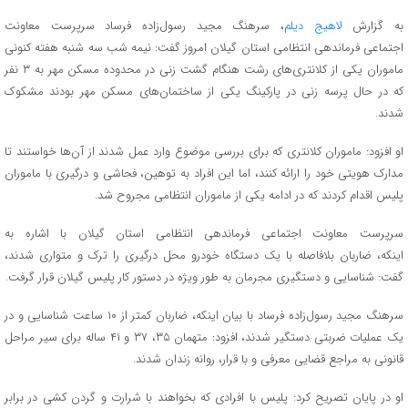
به گزارش
لاهیج دیلم
، سرهنگ مجید رسول‌زاده فرساد سرپرست معاونت
اجتماعی فرماندهی انتظامی استان گیلان امروز گفت: نیمه شب سه شنبه هفته کنونی
ماموران یکی از کلانتری‌های رشت هنگام گشت زنی در محدوده مسکن مهر به ۳ نفر
که در حال پرسه زنی در پارکینگ یکی از ساختمان‌های مسکن مهر بودند مشکوک
شدند.
او افزود: ماموران کلانتری که برای بررسی موضوع وارد عمل شدند از آن‌ها خواستند تا
مدارک هویتی خود را ارائه کنند، اما این افراد به توهین، فحاشی و درگیری با ماموران
پلیس اقدام کردند که در ادامه یکی از ماموران انتظامی مجروح شد.
سرپرست معاونت اجتماعی فرماندهی انتظامی استان گیلان با اشاره به
اینکه، ضاربان بلافاصله با یک دستگاه خودرو محل درگیری را ترک و متواری شدند،
گفت: شناسایی و دستگیری مجرمان به طور ویژه در دستور کار پلیس گیلان قرار گرفت.
سرهنگ مجید رسول‌زاده فرساد با بیان اینکه، ضاربان کمتر از ۱۰ ساعت شناسایی و در
یک عملیات ضربتی دستگیر شدند، افزود: متهمان ۳۵، ۳۷ و ۴۱ ساله برای سیر مراحل
قانونی به مراجع قضایی معرفی و با قرار، روانه زندان شدند.
او در پایان تصریح کرد: پلیس با افرادی که بخواهند با شرارت و گردن کشی در برابر