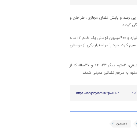
ر پی رصد و پایش فضای مجازی، طراحان و
یر کردند.
سرهنگ رسول عزیزی گفت: در تحقیقات پلیس فتا از گردش مالی بیش از ۲میلیارد و ۴۰۰میلیون تومانی یک خانم ۲۳ساله
انه ۱۰۰هزار تومان ۲عدد کارت بانکی و سیم ‌کارت خود را در اختیار یکی از دوستان
فرمانده انتظامی لاهیجان گفت:پس از تعقیب متهمان در فضای مجازی و حقیقی، ۳متهم دیگر ۲۳، ۲۴ و ۳۷ساله که از
ه :
https://lahijdeylam.ir/?p=1667
لاهیجان