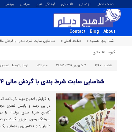
صفحه اصلی
اجتماعی
اقتصادی
فرهنگی هنری
سیاسی
ورزشی
تصویری
Contact
Blog
About
شما اینجا هستید »
صفحه اصلی »
شناسایی سایت شرط بندی با گردش مالی ۲۴میلیاردی در لاهی
گروه :
اقتصادی
شناسه :
۱۶۶۷
۳۱ شهریور ۱۳۹۸ - ۱۷:۵۳
۰
دیدگاه
ارسال توسط :
غمخوار
شناسایی سایت شرط بندی با گردش مالی ۲۴میلیاردی در لاهیجان
به گزارش لاهیج دیلم ،فرمانده ان
در پی رصد و پایش فضای مجاز
آنلاین شرط ‌بندی فوتبال را د
سرهنگ رسول عزیزی گفت: در تحق
۲میلیارد و ۴۰۰میلیون تومانی یک خانم ۲۳ساله مشخص شد که […]