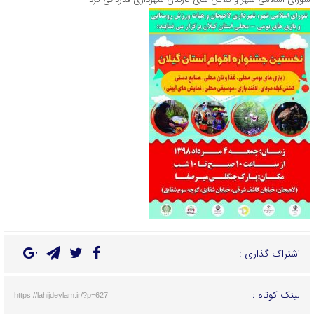
اشتراک گذاری :
لینک کوتاه :
https://lahijdeylam.ir/?p=627