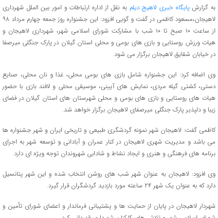
به گزارش
پایگاه خبری لاهیج دیلم
به نقل از اداره ارتباطات و امور بین الملل شهرداری
لاهیجان،مسعود کاظمی در گفت و گویی افزود: این جشنواره روز جمعه چهارم مرداد ۹۸
از ساعت ۱۰ صبح تا ۱۰ شب با مشارکت شورای اسلامی شهر، شهرداری لاهیجان و
هیات ورزش روستایی و بازی های بومی و محلی استان گیلان در پارک جنگلی میرصفا
در خیابان شقایق لاهیجان برگزار می شود.
وی اضافه کرد: این جشنواره شامل بازی های بومی محلی، غذا و نان محلی، صنایع
دستی، کشتی گیله مردی، نمایش های آیینی، موسیقی محلی و لافند بازی با حضور
هیات های روستایی و بازی های بومی و محلی شهرستان های استان گیلان در فضای
زیبا و دلپذیر پارک جنگلی میرصفای لاهیجان برگزار خواهد شد.
کاظمی گفت: لاهیجان شهر نمونه گردشگری طبیعی و تاریخی ایران و شهر جشنواره ها
می باشد و مدیریت شهری لاهیجان در کنار عمران و آبادانی و توسعه شهر به اجرای
برنامه های فرهنگی و هنری و ایجاد نشاط و شادابی شهروندان توجه ویژه ای دارد.
وی افزود: لاهیجان به عنوان شهر شب های روشن انتخاب شده و این شهر پتانسیل
دارد که به عنوان یک شهر ۲۴ ساعته مورد بازدید گردشگران قرار گیرد.
شهردار لاهیجان در پایان از حمایت ها و پشتیبانی فرماندار و اعضای شورای تأمین و
شورای اسلامی شهر و تلاش های کارکنان شهرداری قدردانی کرد