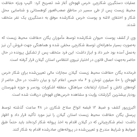
عملیات دستگیری شکارچی خرس قهوه‌ای آغاز شد تصریح کرد: اکیپ ویژه حفاظت
محیط زیست پس از طی مسیر در مناطق صعب‌العبور کوهستانی و شناسایی محل
شکار و اختفای لاشه و پوست خرس شکارشده موفق به دستگیری یک نفر متخلف
شدند.
وی از کشف پوست حیوان شکارشده توسط مأموران یگان حفاظت محیط زیست که
به‌صورت بسیار ماهرانه‌ای توسط شکارچی مخفی شده و هماهنگی جهت فروش آن نیز
به‌عمل آمده بود خبر داد و ابراز داشت: این فرد متخلف پس از تشکیل پرونده در حال
حاضر به‌جهت اعمال قانون در اختیار نیروی انتظامی استان گیلان قرار گرفته است.
فرمانده یگان حفاظت محیط زیست گیلان مجازات مالی تعیین‌شده برای شکار خرس
قهوه‌ای را ۵۰ میلیون تومان و ۶ ماه حبس اعلام کرد و بیان داشت: در حال حاضر از
کوه‌های تالش و آستارا، ارتفاعات سیاهکل، منطقه اشکورات رودسر و حوزه شهرستان
رودبار بیشترین گزارشات رؤیت و مشاهده خرس‌های قهوه‌ای دریافت شده است.
اکبری‌پور کشف و ضبط ۱۲ قبضه انواع سلاح شکاری در ۴۸ ساعت گذشته توسط
پرسنل یگان حفاظت محیط زیست استان گیلان را نیز مورد تأکید قرار داد و اظهار
داشت: تمام شکارچیانی که در گیلان اقدام به اخذ پروانه شکار کرده‌اند باید حتماً طبق
ضوابط و شرایط مندرج و تعیین‌شده در پروانه‌های صادرشده اقدام به شکار کنند.