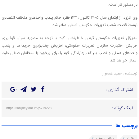
در دستور کار است.
وی افزود: از ابتدای سال ۱۴۰۵ تاکنون، ۱۴۳ فقره حکم پلمب واحدهای متخلف اقتصادی
توسط قضات شعب تعزیرات حکومتی استان صادر شد.
مدیرکل تعزیرات حکومتی گیلان خاطرنشان کرد: با توجه به مصوبه سران قوا برای
افزایش اختیارات سازمان تعزیرات حکومتی، افزایش چندبرابری جریمه ها و پلمب
واحدهای صنفی و نصب بنر که بازدارندگی لازم را برای برخورد با متخلفان صنفی دارد،
اعمال خواهد شد
نویسنده : حمید غمخوار
اشتراک گذاری :
لینک کوتاه :
https://lahijdeylam.ir/?p=19228
برچسب ها
رشت
مرتضی امینی