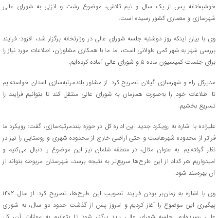
خوشبختانه پس از یک سال و نیم تلاش، موضوع رشت و انزلی به شورای عالی
شهرسازی و معماری کشور رسیده است.
وی با بیان اینکه روز دوشنبه جلسه شورای عالی در وزارتخانه برگزار شد، افزود: فرایند
بررسی شهر به شهر کمی طولانی است، اما ما با همکاری مشاوران، اطلاعات مورد نیاز را
برای جلسات کمیسیون ماده ۵ و شورای عالی آماده کرده‌ایم.
مدیرکل راه و شهرسازی گیلان تصریح کرد: از مشاور بلندمرتبه‌سازی استان خواسته‌ایم
تا اطلاعات خود را به‌صورت همزمان به شورای عالی منتقل کند تا بتوانیم فرایند را
تسریع بخشیم.
علیزاده با اشاره به رویکرد جدید این اداره کل در حوزه بلندمرتبه‌سازی، گفت: رویکرد ما
فراتر از محدوده شهرهاست و حتی اراضی خارج از محدوده شهری و روستایی را نیز در
نظر گرفته‌ایم. به عنوان مثال، در منطقه شلمان نیز این موضوع را دنبال می‌کنیم و
امیدواریم هر کدام از این طرح‌ها سریع‌تر به نتیجه برسد، شهرستان مربوطه بتواند از
آن بهره‌مند شود.
وی با اشاره به زمان‌بر بودن فرایند تصویب این طرح‌ها، تصریح کرد: از سال ۱۴۰۲
پیگیری این موضوع را آغاز کردیم و امروز پس از گذشت حدود دو سال، به شورای
عالی رسیده‌ایم. جلسه شورای عالی باید برگزار شود تا بتوانیم به موازات آن، کل