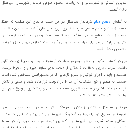
مدیران استانی و شهرستانی و به ریاست محمود صوفی فرماندار شهرستان سیاهکل
برگزار گردید.
به گزارش
لاهیج دیلم
،فرماندار سیاهکل در این جلسه با بیان این مطلب که حفظ
محیط زیست و منابع طبیعی سرمایه گذاری برای نسل های آینده است بیان داشت :
محیط زیست و منابع طبیعی سنگ زیرین توسعه است و برای این که به توسعه ای
متوازن و پایدار برسیم باید برای حفظ و ارتقای آن با استفاده از قوانین و ساز و کارهای
مشخص تلاش شود.
وی در ادامه با تاکید بر نقش مردم در حفاظت از منابع طبیعی و محیط زیست اظهار
داشت: مردم بهترین حفاظت کنندگان از عرصه های منابع طبیعی و محیط زیست
هستند و باید با اجرای قوانین و ساز و کارهایی که در دستورالعمل مشخص شده است
خدمت به مردم و رفع مشکلات آن ها را در اولویت قرار داده شود و سعی و تلاش
گردید در مدت اخیر در جلسات شورای حفظ بیت المال و پیشگیری از وقوع جرم این
اولویت در شهرستان تقویت شود.
فرماندار سیاهکل با تقدیر از نقش و فرهنگ بالای مردم در رعایت حریم راه های
شهرستان تصریح کرد: با توجه به گستردگی شهرستان و دارا بودن دو اقلیم متفاوت با
همکاری مردم شریف این شهرستان ، کمترین درصد تجاوز به حریم راه در سطح
شهرستان را داریم که این نشان از فرهنگ بالای مردم این شهرستان دارد و انتظار است