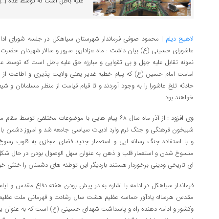
علیه باطل است که توسط عده […]
لاهیج دیلم
| محمود صوفی فرماندار شهرستان سیاهکل در جلسه شورای اداری
عاشورای حسینی (ع) بیان داشت : ماه عزاداری سرور و سالار شهیدان حضرت ا
نمونه تقابل علیه جهل و بی تقوایی و مبارزه حق علیه باطل است که توسط عد
امامت امام حسین (ع) که پیام خطبه غدیر یعنی ولایت پذیری و اطاعت از ا
حادثه تلخ عاشورا را به وجود آوردند و تا قیام قیامت از منظر مسلمانان و شی
خواهند بود.
وی افزود : از آذر ماه سال ۶۸ پیام هایی با موضوعات مختلف
شبیخون فرهنگی و جنگ نرم وارد ادبیات سیاسی جامعه شد و امروز دشمن با 
و با استفاده جنگ رسانه ایی و استعمار جدید فضای مجازی به قلوب رسوخ
منسوخ شدن و استعمار قلب و ذهن به عنوان سهل الوصول بودن در حال شکل گ
ای تاریخی ودینی برخوردار هستند باردیگر این توطئه های دشمنان را خنثی خوا
فرماندار سیاهکل در ادامه با اشاره به در پیش بودن هفته دفاع مقدس و ایا
مقدس هرساله یادآور حماسه عظیم هشت سال رشادت و قهرمانى ملت عظیم ایران
وکشور و ادامه دهنده راه و پاسداشت شهدای حسینی (ع) است که به عنوان ی