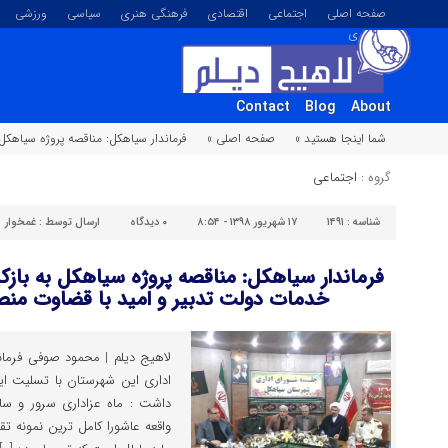
صفحه اصلی
اجتماعی
اقتصادی
فرهنگی هنری
سیاسی
ورزشی
تصویری
Contact
Blog
About
شما اینجا هستید »
صفحه اصلی »
فرماندار سیاهکل: مناقصه پروژه سیاهکل
گروه :
اجتماعی
شناسه :
۱۴۹۱
۱۷ شهریور ۱۳۹۸ - ۸:۵۴
۰
دیدگاه
ارسال توسط :
غمخوار
فرماندار سیاهکل: مناقصه پروژه سیاهکل به بازک
خدمات دولت تدبیر و امید با قضاوت منصف
لاهیج دیلم | محمود صوفی فرما
اداری این شهرستان با تسلیت ای
داشت : ماه عزاداری سرور و س
واقعه عاشورا کامل ترین نمونه تق