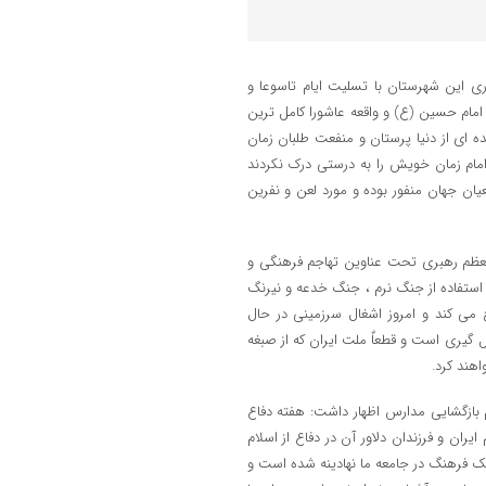
 این شهرستان با تسلیت ایام تاسوعا و
مام حسین (ع) و واقعه عاشورا کامل ترین
ه ای از دنیا پرستان و منفعت طلبان زمان
مام زمان خویش را به درستی درک نکردند
عیان جهان منفور بوده و مورد لعن و نفرین
ی توسط مقام معظم رهبری تحت عناوین تهاجم فرهنگی و
استفاده از جنگ نرم ، جنگ خدعه و نیرنگ
 می کند و امروز اشغال سرزمینی در حال
یری است و قطعاٌ ملت ایران که از صبغه
هند کرد.
م بازگشایی مدارس اظهار داشت: هفته دفاع
 ‏و فرزندان دلاور آن در دفاع از اسلام
ک فرهنگ در جامعه ما نهادینه شده است و