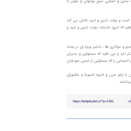
گ سازی و آشنایی نسل نوجوان و جوان با
ه است و دولت تدبیر و امید تلاش می کند
ت ماده ۵۶ به انجام برساند و می طلبد که امروز خدمات دولت تدبیر و امید و
م و عزاداری ها ، تدابیر ویژه ای در بحث
ر دارد و می طلبد که مسئولین و مدیران
ین احساس را که مسئولین از جنس خودشان
با ایام حزن و اندوه تاسوعا و عاشورای
داختند
ه :
https://lahijdeylam.ir/?p=1491