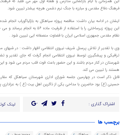
این همزمانی با ایام بازگشایی مدارس و هفته اول مهر می طلبد که فرهن
فرهنگ دفاع مقدس و مبارزه با جنگ نرم دشمن هرچه بیشتر تبیین شود.
ایشان در ادامه بیان داشت: مناقصه پروژه سیاهکل به بازکیاگوراب انجام شد
این پروژه زیرساختی را با استفاده از ظرفی
نظام مقدس جمهوری اسلامی ایران با قضاوت منصفانه ایی تبیین شود .
وی با تقدیر از تلاش پرسنل شریف نیروی انتظامی اظهار داشت : در شبهای محر
ترافیکی و پیشگیری توسط نیروی انتظامی انجام گرفت که جای تقدیر و تشک
شهرستان در کنار مردم باشند و این حضور باعث قوت قلب مردم می شود و ا
هستند را تبیین می کند.
قابل ذکر است در چهارمین جلسه شورای اداری شهرستان سیاهکل که مقارن 
حسینی (ع) بود حاضرین با مداحی یکی از ذاکرین اهل بیت (ع ) به عزاداری پر
اشتراک گذاری :
لینک کوتا
برچسب ها
استان گیلان
سیاهکل
فرماندار سیاهکل
محمود صوفی