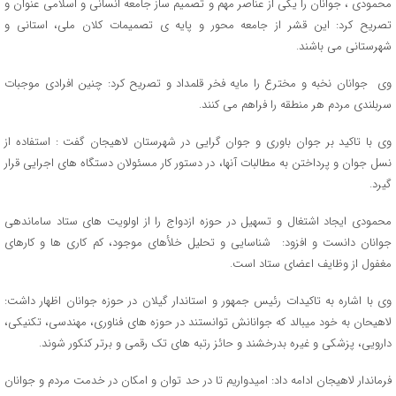
محمودی ، جوانان را یکی از عناصر مهم و تصمیم ساز جامعه انسانی و اسلامی عنوان و
تصریح کرد: این قشر از جامعه محور و پایه ی تصمیمات کلان ملی، استانی و
شهرستانی می باشند.
وی جوانان نخبه و مخترع را مایه فخر قلمداد و تصریح کرد: چنین افرادی موجبات
سربلندی مردم هر منطقه را فراهم می کنند.
وی با تاکید بر جوان باوری و جوان گرایی در شهرستان لاهیجان گفت : استفاده از
نسل جوان و پرداختن به مطالبات آنها، در دستور کار مسئولان دستگاه های اجرایی قرار
گیرد.
محمودی ایجاد اشتغال و تسهیل در حوزه ازدواج را از اولویت های ستاد ساماندهی
جوانان دانست و افزود: شناسایی و تحلیل خلأهای موجود، کم کاری ها و کارهای
مغفول از وظایف اعضای ستاد است.
وی با اشاره به تاکیدات رئیس جمهور و استاندار گیلان در حوزه جوانان اظهار داشت:
لاهیحان به خود میبالد که جوانانش توانستند در حوزه های فناوری، مهندسی، تکنیکی،
دارویی، پزشکی و غیره بدرخشند و حائز رتبه های تک رقمی و برتر کنکور شوند.
فرماندار لاهیجان ادامه داد: امیدواریم تا در حد توان و امکان در خدمت مردم و جوانان