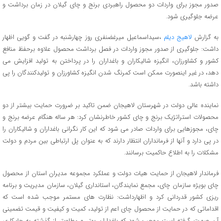
صدور مجوز برای واردات دو محصول راهبردی برنج و چای گیلان در زمان برداشت و
عرضه جلوگیری شود.
به گزارش
لاهیج دیلم
،سیداسماعیل میرغضنفری روز چهارشنبه در گفت و گویی اظهار
داشت: جلوگیری از صدور مجوز واردات در فصل برداشت محصول علاوه برحفظ منافع
کشور و کشاورزان، انگیزه شالیکاران و باغداران را در پرداختن به تولید افزایش می
دهد، در غیر اینصورت ممکن است کمرنگ شدن انگیزه کشاورزان و تولیدکنندگان را پی
داشته باشد.
نماینده عالی دولت در شهرستان لاهیجان ضمن تاکید بر ضرورت حمایت بیشتر از دو
محصولات استراتژیک برنج و چای کشور خاطرنشان کرد: هر ساله هنگام عرضه برنج و
چای، مجوزهایی برای واردات صادر می شود که این کار نگرانی باغداران و شالیکاران را
در پی دارد و آنها از فرمانداران انتظار دارند که به عنوان پل ارتباطی بین مردم و دولت
مشکلات را به اطلاع حاکمیت برسانند.
فرماندار لاهیجان از حمایت هیات دولت و عملکرد مجموعه مدیران استان از محصول
چای بویژه سازمان چای، مجمع نمایندگان، استانداری گیلان، سازمان مدیریت و برنامه
ریزی کشور قدردانی کرد و اظهارداشت: نظارت های مستمر موجب شده است که
اقداماتی که در حمایت از محصول چای اعم از تولید، کمیت و کیفیت و قیمت تضمینی
آن صورت گرفته است موجب شود که باغداران بهتر و مطلوبتر از گذشته به چایکاری