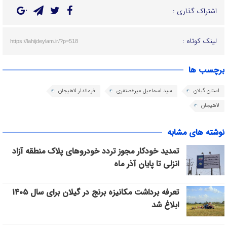
اشتراک گذاری :
لینک کوتاه :
https://lahijdeylam.ir/?p=518
برچسب ها
استان گیلان
سید اسماعیل میرغصنفری
فرماندار لاهیجان
لاهیجان
نوشته های مشابه
تمدید خودکار مجوز تردد خودروهای پلاک منطقه آزاد
انزلی تا پایان آذر ماه
تعرفه برداشت مکانیزه برنج در گیلان برای سال ۱۴۰۵
ابلاغ شد