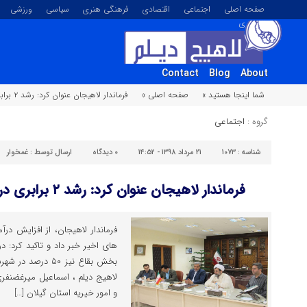
صفحه اصلی
اجتماعی
اقتصادی
فرهنگی هنری
سیاسی
ورزشی
تصویری
Contact
Blog
About
شما اینجا هستید »
صفحه اصلی »
فرماندار لاهیجان عنوان کرد: رشد ۲ برابری درآمد موقوفات لاهیجان
گروه :
اجتماعی
شناسه :
۱۰۷۳
۲۱ مرداد ۱۳۹۸ - ۱۴:۵۲
۰
دیدگاه
ارسال توسط :
غمخوار
فرماندار لاهیجان عنوان کرد: رشد ۲ برابری درآمد موقوفات لاهیجان
فرماندار لاهیجان، از افزایش در
های اخیر خبر داد و تاکید کرد: 
بخش بقاع نیز ۵۰ د
لاهیج دیلم ، اسماعیل میرغضنفری 
و امور خیریه استان گیلان […]