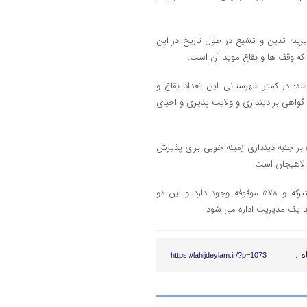
رینه تدین و تشیع در طول تاریخ در این
 که وقف ها و بقاع موید آن است.
۱۱ موقوفه وجود دارد، متذکر شد: در کمتر شهرستانی این تعداد بقاع و
ریب به ۲۰۰ مسجد و ۵۷۸ موقوفه داریم که گواهی بر دینداری و ولایت پذیری و احیای
بر جنبه دینداری زمینه خوبی برای پذیرش
 لاهیجان است.
به گزارش لاهیج دیلم، در شهرستان های سیاهکل و لاهیجان ۱۶۹ بقعه متبرکه و ۵۷۸ موقوفه وجود دارد و این دو
ه :
https://lahijdeylam.ir/?p=1073