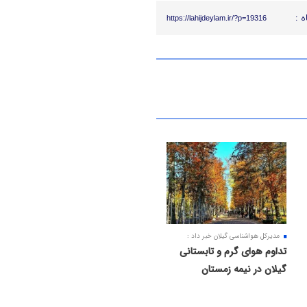
ه :
https://lahijdeylam.ir/?p=19316
مدیرکل هواشناسی گیلان خبر داد :
تداوم هوای گرم و تابستانی
گیلان در نیمه زمستان