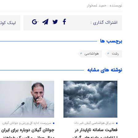
نویسنده : حمید غمخوار
اشتراک گذاری :
لینک کوتا
برچسب ها
رشت
هواشناسی
نوشته های مشابه
مدیرکل هواشناسی گیلان خبر داد؛
سرپرست اداره کل ورزش و جوانان گیلان:
فعالیت سامانه ناپایدار در
جوانان گیلان دوباره برای ایران