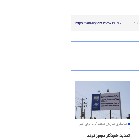
ه :
https://lahijdeylam.ir/?p=19196
سخنگوی سازمان منطقه آزاد انزلی خبر
داد:
تمدید خودکار مجوز تردد