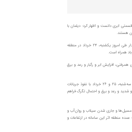
متی ابری دانست و اظهار کرد: دیلمان با
وی نقشه های هواشناسی را نشان دهنده استقرار توده هوای گرم و غالبا پایدار طی امروز یکشنبه، ۲۴ خرداد در منطقه
اد همراه است.
همرفتی، افزایش ابر و رگبار و رعد و برق
دادرس از صدور هشدار سطح زرد خبر داد و خاطرنشان کرد: طی دوشنبه و سه شنبه، ۲۵ و ۲۶ خرداد با نفوذ جریانات
و شدید و رعد و برق و احتمال تگرگ فراهم
و مسیل ها و جاری شدن سیلاب و روان آب و
مده منطقه اثر این سامانه در ارتفاعات و