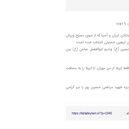
ماراتن ایران و آسیا که از سوی بسیج ورزش
وی اربعین حسینی انتخاب شده است
 حسین (ع) وحرم ابوالفضل عباس (ع) بین
 کربلا از مرز مهران تا کربلا را به مسافت
ویژه شهید مرتضی حسین پور را نیز گرامی
ه :
https://lahijdeylam.ir/?p=1945