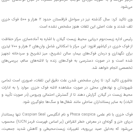
می‌شود.
وی تاکید کرد: سال گذشته نیز در سواحل قزاقستان حدود ۲ هزار و ۵۰۰ فوک خزری
تلف شدند و علت اصلی این تلفات هنوز مشخص نشده است.
رئیس اداره زیست‌بوم دریایی محیط زیست گیلان با اشاره به آماده‌سازی مرکز حفاظت
از فوک خزری در کیاشهر افزود: این مرکز با امکاناتی شامل وان‌های ۲ هزار و ۷۰۰ لیتری
برای نگهداری و درمان فوک‌های بیمار، سالن تشریح، میز تشریح و سردخانه تجهیز
شده است و در صورت دسترسی به فوک‌های زنده یا لاشه‌های سالم، بررسی‌های
تخصصی انجام خواهد شد.
عاشوری تاکید کرد: تا زمان مشخص شدن علت دقیق این تلفات، ضروری است تمامی
شهروندان و نهادهای محلی در صورت مشاهده لاشه فوک خزری موارد را به ادارات
محیط زیست در گیلان گزارش دهند تا از گسترش احتمالی ویروس (در صورت تأیید و
اثبات) به سایر پستانداران ساحلی مانند شغال‌ها و سگ‌ها جلوگیری شود.
فوک خزری با نام علمی Phoca caspica و نام انگلیسی Caspian Seal تنها پستاندار
دریای خزر و گونه‌ای در معرض خطر انقراض (بر اساس فهرست قرمز IUCN) محسوب
می‌شود که به‌دلیل صید بی‌رویه، تغییرات زیست‌محیطی و کاهش شدید جمعیت،