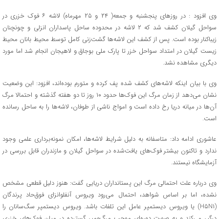
وی افزود : در روزهای پنجشنبه و جمعه( ۲۴ و ۲۵ مهرماه) لاشه ۶ فوک خزری در
سواحل گیلان کشف شد که ۲ لاشه در محدوده ساحل پاسداران انزلی و چونچنان
زیباکنار بوده است. پس از کشف این لاشه‌ها گشت‌زنی کامل توسط محیط بانان محیط
زیست گیلان در امتداد سواحل خزر تا پارک ملی بوجاق و لاهیجان انجام شد اما مورد
دیگری مشاهده نشد.
وی با بیان اینکه لاشه‌های کشف شده پف کرده و متورم بوده‌اند، افزود: این وضعیت
نشان می‌دهد از زمان مرگ این فوک‌ها حدود ۱۰ روز تا دو هفته گذشته و احتمالا مرگ
آن‌ها در میانه دریا رخ داده است و امواج ناشی از طوفان، لاشه‌ها را به ساحل رسانده
است.
عاشوری ادامه داد: متاسفانه به دلیل شرایط لاشه‌ها، امکان نمونه‌برداری علمی وجود
ندارد و تاکنون بیشتر فوک‌های یافت‌شده در سواحل گیلان و مازندران قابل بررسی در
آزمایشگاه نیستند.
وی درباره علت احتمالی مرگ این پستانداران دریایی گفت: هنوز دلیل قطعی مشخص
نشده، اما بر اساس شواهد، احتمال می‌رود ویروس آنفلوانزای فوق‌حاد پرندگان
(H۵N۱) یا ویروس دیستمپر عامل این تلفات باشد. ویروس دیستمپر سگ‌سانان را
درگیر می‌کند و به صورت دوره‌ای موجب مرگ‌ومیر گسترده در میان فوک‌های خزری