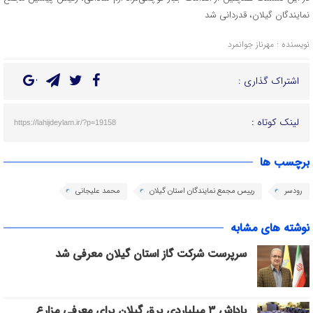
نمایندگان گیلان، قدردانی شد
نویسنده : مهرناز جوانمرد
اشتراک گذاری :
لینک کوتاه :
https://lahijdeylam.ir/?p=19158
برچسب ها
رودسر
رییس مجمع نمایندگان استان گیلان
محمد علیجانی
نوشته های مشابه
سرپرست شرکت گاز استان گیلان معرفی شد
پاداش ۳ میلیاردی برق گیلان برای معرفی مزارع