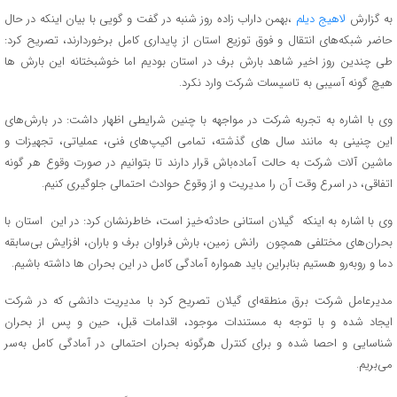
به گزارش
لاهیج دیلم
،بهمن داراب زاده روز شنبه در گفت و گویی با بیان اینکه در حال
حاضر شبکه‌های انتقال و فوق توزیع استان از پایداری کامل برخوردارند، تصریح کرد:
طی چندین روز اخیر شاهد بارش برف در استان بودیم اما خوشبختانه این بارش ها
هیچ گونه آسیبی به تاسیسات شرکت وارد نکرد.
وی با اشاره به تجربه شرکت در مواجهه با چنین شرایطی اظهار داشت: در بارش‌های
این چنینی به مانند سال های گذشته، تمامی اکیپ‌های فنی، عملیاتی، تجهیزات و
ماشین آلات شرکت به حالت آماده‌باش قرار دارند تا بتوانیم در صورت وقوع هر گونه
اتفاقی، در اسرع وقت آن را مدیریت و از وقوع حوادث احتمالی جلوگیری کنیم.
وی با اشاره به اینکه گیلان استانی حادثه‌خیز است، خاطرنشان کرد: در این استان با
بحران‌های مختلفی همچون رانش زمین، بارش فراوان برف و باران، افزایش بی‌سابقه
دما و روبه‌رو هستیم بنابراین باید همواره آمادگی کامل در این بحران ها داشته باشیم.
مدیرعامل شرکت برق منطقه‌ای گیلان تصریح کرد با مدیریت دانشی که در شرکت
ایجاد شده و با توجه به مستندات موجود، اقدامات قبل، حین و پس از بحران
شناسایی و احصا شده و برای کنترل هرگونه بحران احتمالی در آمادگی کامل به‌سر
می‌بریم.