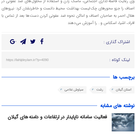
وی رعایت فاصله گذاری اجتماعی، ماسک زدن و استفاده از محلول های ضد عفونی در
اصناف را جزو محورهای چک لیست بهداشت محیط دانست و خاطرنشان کرد: نیروهای
هلال احمر به صاحبان اصناف و اماکن نحوه ضد عفونی کردن دست ها بعد از تماس با
افراد، اشیا، اسکناس و… را آموزش می دهند
اشتراک گذاری :
لینک کوتاه :
https://lahijdeylam.ir/?p=4090
برچسب ها
استان گیلان
رشت
سیاوش غلامی
نوشته های مشابه
فعالیت سامانه ناپایدار در ارتفاعات و دامنه های گیلان