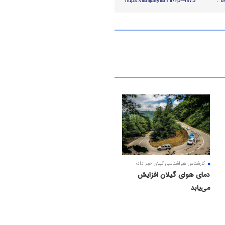
ه :
https://lahijdeylam.ir/?p=4975
کارشناس هواشناسی گیلان خبر داد؛
دمای هوای گیلان افزایش
می‌یابد