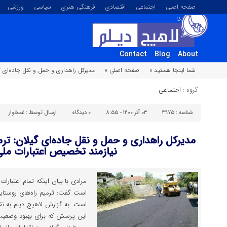
صفحه اصلی
اجتماعی
اقتصادی
فرهنگی هنری
سیاسی
ورزشی
تصویری
Contact
Blog
About
شما اینجا هستید »
صفحه اصلی »
مدیرکل راهداری و حمل و نقل جاده‌‌ای 
گروه :
اجتماعی
شناسه :
۴۹۷۵
۰۳ آذر ۱۴۰۰ - ۸:۵۵
۰
دیدگاه
ارسال توسط :
غمخوار
مدیرکل راهداری و حمل و نقل جاده‌‌ای گیلان: ترم
نیازمند تخصیص اعتبارات مل
مرادی با بیان اینکه تمام اعتبارا
است گفت: ترمیم راه‌های روستای
است. به گزارش لاهیج دیلم به نق
این پرسش که برای بهبود وضعیت 