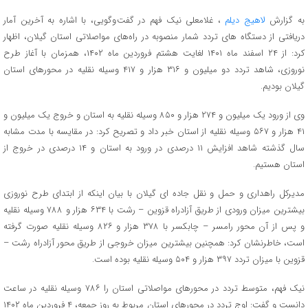
به گزارش
لاهیج دیلم
، غلامعلی نیک فهم در گفت وگویی، با اشاره به آخرین آمار
دریافتی از دستگاه های تردد شمار منصوبه در راه‌های مواصلاتی استان گیلان، اظهار
کرد: از ۲۴ اسفند ماه ۱۴۰۱ لغایت هشتم فروردین ماه ۱۴۰۲، همزمان با آغاز طرح
نوروزی، شاهد تردد دو میلیون و ۳۱۶ هزار و ۴۱۷ وسیله نقلیه در محورهای استان
گیلان بودیم.
وی از ورود یک میلیون و ۲۷۴ هزار و ۸۵۰ وسیله نقلیه به استان و خروج یک میلیون و
۴۱ هزار و ۵۶۷ وسیله نقلیه از استان خبر داد و تصریح کرد: در مقایسه با مدت مشابه
سال گذشته شاهد افزایش ۱۱ درصدی در ورود به استان و ۱۴ درصدی در خروج از
استان هستیم.
مدیرکل راهداری و حمل و نقل جاده ای گیلان با بیان اینکه از ابتدای طرح نوروزی
بیشترین میزان ورودی از طریق آزادراه قزوین – رشت با ۶۳۴ هزار و ۷۸۸ وسیله نقلیه
و پس از آن محور رامسر – چابکسر با ۳۷۸ هزار و ۸۲۶ وسیله نقلیه صورت گرفته
است، خاطرنشان کرد: همچنین بیشترین میزان خروجی از طریق محور آزادراه رشت –
قزوین با میزان تردد ۳۹۷ هزار و ۵۰۴ وسیله نقلیه بوده است.
نیک فهم، متوسط تردد در محورهای مواصلاتی استان را ۷۸۶ وسیله نقلیه در ساعت
دانست و گفت: اوج تردد در محورهای استان مربوط به روز جمعه، ۴ فروردین ماه ۱۴۰۲