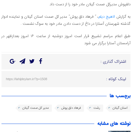
دلقپوش مدیرکل صمت گیلان مادر خود را از دست داد.
به گزارش
لاهیج دیلم
، ” فرهاد دلق پوش” مدیر کل صمت استان گیلان و نماینده ادوار
گذشته شهرستان آستارا در داغ از دست دادن مادر خود به سوگ نشست .
طبق اعلام مراسم تشییع قرار است امروز دوشنبه از ساعت ۱۶ امروز بعدازظهر در
آرامستان آستارا برگزار می شود
اشتراک گذاری :
لینک کوتاه :
https://lahijdeylam.ir/?p=1508
برچسب ها
استان گیلان
رشت
فرهاد دلق پوش
مدیر کل صمت گیلان
نوشته های مشابه