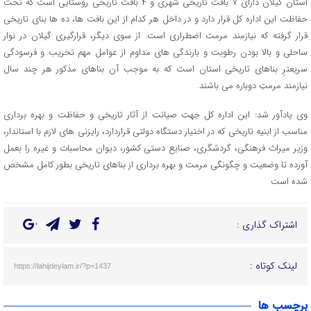
استان گیلان دارای ۷ بافت تاریخی شهری و ۴ بافت تاریخی روستایی است که تحت
حفاظت این اداره کل قرار دارد و در داخل هر کدام از این بافت ها، ده ها بنای تاریخی
قرار گرفته که نیازمند مرمت اضطراری است. از سوی دیگر، قرارگیری گیلان در نوار
ساحلی و بالا بودن رطوبت و بارندگی های مداوم از عوامل مهم تخریب و فرسودگی
سریعترِ بناهای تاریخی استان است که به موجب آن بناهای مذکور هر چند سال
نیازمند مرمتِ دوباره می باشند.
وی یادآور شد: این اداره کل جهت صیانت از آثار تاریخی و حفاظت و بهره برداری
مناسب از ابنیه تاریخی که در اختیار دستگاه دولتی قراردارد، رایزنی های لازم با استاندار،
وزیر میراث فرهنگی، گردشگری، صنایع دستی کشور، دیوان محاسبات و غیره را بعمل
آورده تا وضعیت و چگونگی مرمت و بهره برداری از بناهای تاریخی بطور کامل مشخص
شده است
اشتراک گذاری :
لینک کوتاه :
https://lahijdeylam.ir/?p=1437
برچسب ها