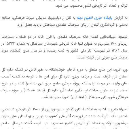
تراکم و تعداد اثر تاریخی کشور محسوب می شود.
به گزارش
پایگاه خبری لاهیج دیلم
به نقل از دیارمیرزا، مدیرکل میراث فرهنگی، صنایع
دستی و گردشگری گیلان از بنای سرهنگ عضدی سیاهکل بازدید بعمل آورد.
شهرود امیرانتخابی گفت: خانه سرهنگ عضدی یا قِزِل خانم در دو طبقه با مساحت
زیربنای ۴۰۰ مترمربع به عنوان تنها خانه تاریخی شهرستان سیاهکل به شماره ۱۵۲۲۳ در
سال ۱۳۸۴ در فهرست آثار ملی کشور به ثبت رسیده و در سال های گذشته، مورد
مرمت های جزئی قرار گرفته است.
وی افزود: این بنای متعلق به دوره قاجار، خوشبختانه به طور کامل در تملک اداره کل
استان قرار گرفته است و برنامه ریزی اداره کل برای این بنا با توجه به شدت آسیب
های وارده، در مرحله اول، یک پروژه مرمتی جامع برای این بنا اجرا شده و در طرح
احیاء نیز به عنوان ساختمان اداری نمایندگی اداره کل (طبقه همکف) و موزه میراث
فرهنگی شهرستان سیاهکل (طبقه اول) تعریف خواهد شد.
امیرانتخابی با اشاره به اینکه استان گیلان با برخورداری از ۳۰۰۰ اثر تاریخی شناسایی
شده و ۱۰۸۰ اثر ثبت شده در فهرست آثار ملی کشور، به نوعی جزو استان های دارای
بیشترین تراکم و تعداد اثر تاریخی کشور محسوب می شود، گفت: در حال حاضر