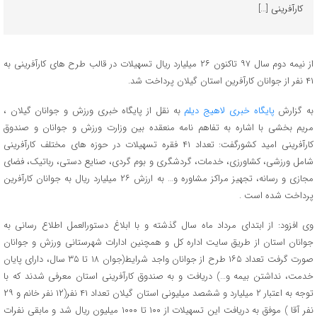
کارآفرینی […]
از نیمه دوم سال ۹۷ تاکنون ۲۶ میلیارد ریال تسهیلات در قالب طرح های کارآفرینی به
۴۱ نفر از جوانان کارآفرین استان گیلان پرداخت شد.
به گزارش
پایگاه خبری لاهیج دیلم
به نقل از پایگاه خبری ورزش و جوانان گیلان ،
مریم بخشی با اشاره به تفاهم نامه منعقده بین وزارت ورزش و جوانان و صندوق
کارآفرینی امید کشورگفت: تعداد ۴۱ فقره تسهیلات در حوزه های مختلف کارآفرینی
شامل ورزشی، کشاورزی، خدمات، گردشگری و بوم گردی، صنایع دستی، رباتیک، فضای
مجازی و رسانه، تجهیز مراکز مشاوره و… به ارزش ۲۶ میلیارد ریال به جوانان کارآفرین
پرداخت شده است .
وی افزود: از ابتدای مرداد ماه سال گذشته و با ابلاغ دستورالعمل اطلاع رسانی به
جوانان استان از طریق سایت اداره کل و همچنین ادارات شهرستانی ورزش و جوانان
صورت گرفت تعداد ۱۶۵ طرح از جوانان واجد شرایط(جوان ۱۸ تا ۳۵ سال، دارای پایان
خدمت، نداشتن بیمه و…) دریافت و به صندوق کارآفرینی استان معرفی شدند که با
توجه به اعتبار ۲ میلیارد و ششصد میلیونی استان گیلان تعداد ۴۱ نفر(۱۲ نفر خانم و ۲۹
نفر آقا ) موفق به دریافت این تسهیلات از ۱۰۰ تا ۱۰۰۰ میلیون ریال شد و مابقی نفرات