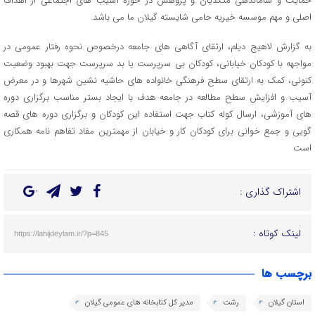
حمایت و ساماندهی متکدیان و پژوهش در حوزه آسیب های اجتماعی از اهداف
اصلی و مهم موسسه خیریه حامی شایسته گیلان ما می باشد.
به گزارش لاهیج دیلم، ارتقای آگاهی های جامعه درخصوص نحوه رفتار عمومی در
مواجهه با کودکان خیابانی، کودکان بی سرپرست یا بد سرپرست جهت بهبود وضعیت
کنونی، کمک به ارتقای سطح فرهنگی خانواده های حاشیه نشین شهرها و در معرض
آسیب و افزایش سطح مطالعه در جامعه هدف با ایجاد بستر مناسب برگزاری دوره
های آموزشی، ارسال کوله کتاب جهت استفاده این کودکان و برگزاری دوره های قصه
گویی و جمع خوانی برای کودکان کار و خیابان از مهمترین مفاد تفاهم نامه همکاری
است
اشتراک گذاری :
لینک کوتاه :
https://lahijdeylam.ir/?p=845
برچسب ها
استان گیلان
رشت
مدیر کل کتابخانه های عمومی گیلان