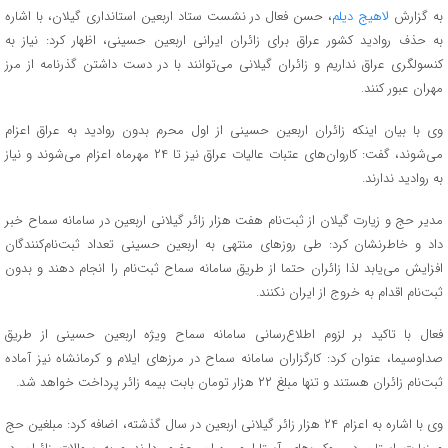
به گزارش
لاهیج دیلم
، حسن فعال در نشست ستاد اربعین استانداری گیلان، با اشاره
به حذف روادید کشور عراق برای زائران ایرانی اربعین حسینی، اظهار کرد:‌ نیاز به
کنسولگری عراق نداریم و زائران گیلانی می‌توانند با در دست داشتن گذرنامه از مرز
مهران عبور کنند.
وی با بیان اینکه زائران اربعین حسینی از اول محرم بدون روادید به عراق اعزام
می‌شوند، گفت:‌ کاروان‌های عتبات عالیات عراق نیز تا ۲۴ مهرماه اعزام می‌شوند و نیاز
به روادید ندارند.
مدیر حج و زیارت گیلان از ثبت‌نام هفت هزار زائر گیلانی اربعین در سامانه سماح خبر
داد و خاطرنشان کرد:‌ طی روزهای منتهی به اربعین حسینی تعداد ثبت‌نام‌کنندگان
افزایش می‌یابد لذا زائران حتما از طریق سامانه سماح ثبت‌نام را انجام دهند و بدون
ثبت‌نام اقدام به خروج از ایران نکنند.
فعال با تاکید بر لزوم اطلاع‌رسانی سامانه سماح ویژه اربعین حسینی از طریق
صداوسیما، عنوان کرد: کارگزاران سامانه سماح در مرزهای ایلام و کرمانشاه نیز آماده
ثبت‌نام زائران هستند و تنها مبلغ ۲۲ هزار تومان بابت بیمه زائر پرداخت خواهد شد.
وی با اشاره به اعزام ۲۴ هزار زائر گیلانی اربعین در سال گذشته، اضافه کرد‌: مبلغین حج