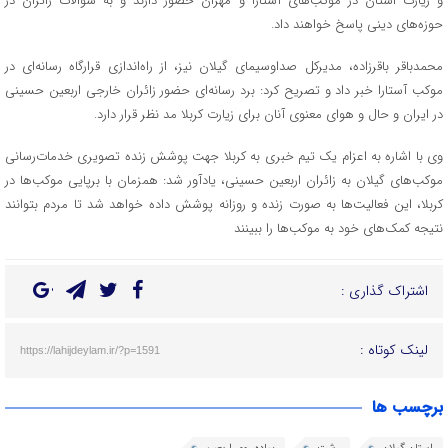
و زیارت استان در موکب‌های آستارا و مهران حضور دارند و به سوالات زائران در
حوزه‌های دینی پاسخ خواهند داد.
محمدباقر باقرزاده، مدیرکل صداوسیمای گیلان نیز، از راه‌اندازی قرارگاه رسانه‌ای در
موکب آستارا خبر داد و تصریح کرد:‌ برد رسانه‌ای حضور زائران خارجی اربعین حسینی
در ایران و حال و هوای معنوی آنان برای زیارت کربلا مد نظر قرار دارد.
وی با اشاره به اعزام یک تیم خبری به کربلا جهت پوشش زنده تصویری خدمات‌رسانی
موکب‌های گیلان به زائران اربعین حسینی، یادآور شد:‌ همزمان با برپایی موکب‌ها در
کربلا، این فعالیت‌ها به صورت زنده و روزانه پوشش داده خواهد شد تا مردم بتوانند
نتیجه کمک‌های خود به موکب‌ها را ببینند
اشتراک گذاری :
لینک کوتاه :
https://lahijdeylam.ir/?p=1591
برچسب ها