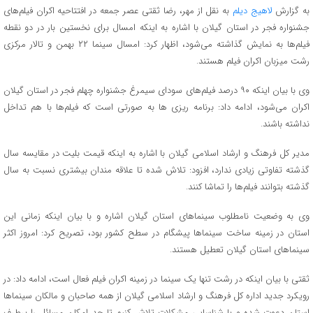
به گزارش
لاهیج دیلم
به نقل از مهر، رضا ثقتی عصر جمعه در افتتاحیه اکران فیلم‌های
جشنواره فجر در استان گیلان با اشاره به اینکه امسال برای نخستین بار در دو نقطه
فیلم‌ها به نمایش گذاشته می‌شود، اظهار کرد: امسال سینما ۲۲ بهمن و تالار مرکزی
رشت میزبان اکران فیلم هستند.
وی با بیان اینکه ۹۰ درصد فیلم‌های سودای سیمرغ جشنواره چهلم فجر در استان گیلان
اکران می‌شود، ادامه داد: برنامه ریزی ها به صورتی است که فیلم‌ها با هم تداخل
نداشته باشند.
مدیر کل فرهنگ و ارشاد اسلامی گیلان با اشاره به اینکه قیمت بلیت در مقایسه سال
گذشته تفاوتی زیادی ندارد، افزود: تلاش شده تا علاقه مندان بیشتری نسبت به سال
گذشته بتوانند فیلم‌ها را تماشا کنند.
وی به وضعیت نامطلوب سینماهای استان گیلان اشاره و با بیان اینکه زمانی این
استان در زمینه ساخت سینماها پیشگام در سطح کشور بود، تصریح کرد: امروز اکثر
سینماهای استان گیلان تعطیل هستند.
ثقتی با بیان اینکه در رشت تنها یک سینما در زمینه اکران فیلم فعال است، ادامه داد: در
رویکرد جدید اداره کل فرهنگ و ارشاد اسلامی گیلان از همه صاحبان و مالکان سینماها
استان دعوت شده و با شناسایی مشکلات تلاش کنیم تا حد امکان مسائل را برطرف