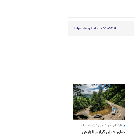
ه :
https://lahijdeylam.ir/?p=5234
کارشناس هواشناسی گیلان خبر داد؛
دمای هوای گیلان افزایش