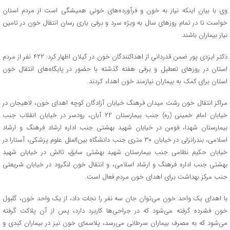
وی با بیان اینکه نیاز به خون و فرآورده‌های خونی همیشگی است از مردم استان
خواست تا در تمام روزهای سال به ویژه سرد و برفی یاری رسان انتقال خون در تامین
نیاز بیماران باشند.
دکتر ایزدی پور ضمن قدردانی از اهداکنندگان خون در گیلان اظهار کرد: ۴۲۲ نفر از مردم
استان در روزهای تعطیل و برفی هفته گذشته با حضور در پایگاه‌های انتقال خون
استان برای کمک به بیماران نیازمند خون اهداء کردند.
مراکز انتقال خون رشت میدان فرهنگ خیابان آزادگان کوچه اهدای خون، لاهیجان در
خیابان امام خمینی (ره) جنب بیمارستان ۲۲ آبان، رودسر در خیابان انقلاب جنب
بیمارستان شهدا، فومن در خیابان شهید بهشتی جنب اداره ارشاد فرهنگ و ارشاد
اسلامی، بندرانزلی در خیابان ۳۰ متری جنب دانشگاه بین‌الملل علوم پزشکی، آستارا در
خیابان حکیم نظامی جنب بیمارستان شهید بهشتی سابق، تالش در خیابان شهید
بهشتی جنب اداره فرهنگ و ارشاد اسلامی، و انتقال خون لنگرود در خیابان شریعتی
جنب مرکز بهداشت برای اهدای خون مردم فعال است.
با اهدای یک واحد خون می‌توان جان سه نفر را نجات داد، از یک واحد خون، گلبول
خون فشرده گرفته می‌شود که در جراحی‌ها کاربرد دارد، پس از آن پلاکت گرفته
می‌شود که به مصرف بیماران سرطانی می‌رسد، پلاسمای خون نیز در بیماران کبدی و