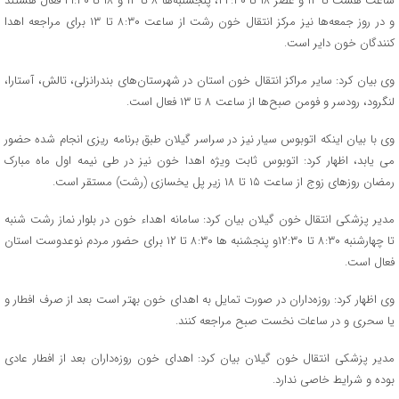
ساعت هشت تا ۱۳ و عصر ۱۸ تا ۲۲:۳۰، پنجشنبه‌ها ۸ تا ۱۳ و ۱۸ تا ۲۱:۳۰ فعال هستند
و در روز جمعه‌ها نیز مرکز انتقال خون رشت از ساعت ۸:۳۰ تا ۱۳ برای مراجعه اهدا
کنندگان خون دایر است.
وی بیان کرد: سایر مراکز انتقال خون استان در شهرستان‌های بندرانزلی، تالش، آستارا،
لنگرود، رودسر و فومن صبح‌ها از ساعت ۸ تا ۱۳ فعال است.
وی با بیان اینکه اتوبوس سیار نیز در سراسر گیلان طبق برنامه‌ ریزی انجام شده حضور
می یابد، اظهار کرد: اتوبوس ثابت ویژه اهدا خون نیز در طی نیمه اول ماه مبارک
رمضان روزهای زوج از ساعت ۱۵ تا ۱۸ زیر پل یخسازی (رشت) مستقر است.
مدیر پزشکی انتقال خون گیلان بیان کرد: سامانه اهداء خون در بلوار نماز رشت شنبه
تا چهارشنبه ۸:۳۰ تا ۱۲:۳۰و پنجشنبه ها ۸:۳۰ تا ۱۲ برای حضور مردم نوعدوست استان
فعال است.
وی اظهار کرد: روزه‌داران در صورت تمایل به اهدای خون بهتر است بعد از صرف افطار و
یا سحری و در ساعات نخست صبح مراجعه کنند.
مدیر پزشکی انتقال خون گیلان بیان کرد: اهدای خون روزه‌داران بعد از افطار عادی
بوده و شرایط خاصی ندارد.