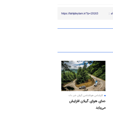
ه :
https://lahijdeylam.ir/?p=19163
کارشناس هواشناسی گیلان خبر داد؛
دمای هوای گیلان افزایش
می‌یابد