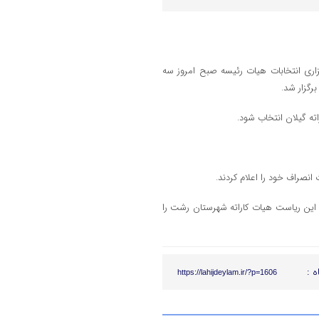
اری انتخابات هیات رئیسه صبح امروز سه
نصراف خود را اعلام کردند.
ین ریاست هیات کاراته شهرستان رشت را
ه :
https://lahijdeylam.ir/?p=1606