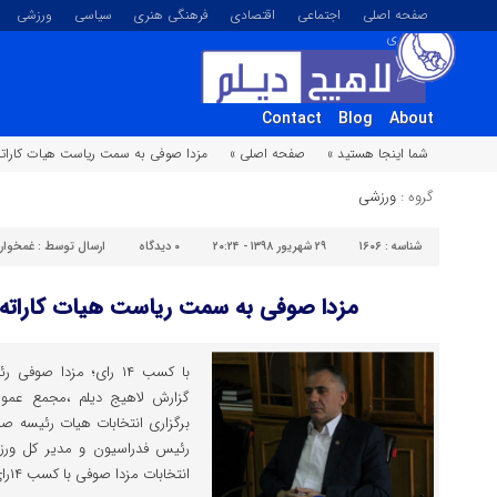
صفحه اصلی
اجتماعی
اقتصادی
فرهنگی هنری
سیاسی
ورزشی
تصویری
Contact
Blog
About
شما اینجا هستید »
صفحه اصلی »
مزدا صوفی به سمت ریاست هیات کاراته
گروه :
ورزشی
شناسه :
۱۶۰۶
۲۹ شهریور ۱۳۹۸ - ۲۰:۲۴
۰
دیدگاه
ارسال توسط :
غمخوار
مزدا صوفی به سمت ریاست هیات کاراته 
با کسب ۱۴ رای؛ مزدا ص
گزارش لاهیج دیلم ،مجمع عمومی
رئیس فدراسیون و مدیر کل ورزش
انتخابات مزدا صوفی با کسب ١۴رای توانست به عنوان رئیس هیات […]