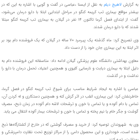
به گزارش
لاهیج دیلم
به نقل از ایسنا ،عباسي در گفت و گویی با اشاره به این که در
بیشتر مواقع بیماری تب کریمه کنگو در مراحل ابتدایی ابتلا با دارو درمان می‌شود،
گفت: از ابتدای فصل گرما تاکنون ۱۴ نفر در گیلان به بیماری تب کریمه کنگو مبتلا
شدند که با دارو درمان شدند.
وی تصریح کرد: ماه گذشته یک پیرمرد ۷۰ ساله در گیلان که یک فروشنده دام بود بر
اثر ابتلا به این بیماری جان خود را از دست داد.
معاون بهداشتی دانشگاه علوم پزشکی گیلان ادامه داد: متاسفانه این فروشنده دام به
دلیل ابتلا به بیماری دیابت و نارسایی کلیوی و همچنین اعتیاد، تحمل درمان با دارو را
نداشت و در گذشت.
عباسی با اشاره به ایجاد شرایط مناسب برای شیوع تب کریمه کنگو در فصل گرما،
خاطرنشان کرد: این بیماری، اغلب در اثر گزش کنه و همچنین دستکاری و له کردن آن،
تماس با دام آلوده و یا تماس با خون و ترشحات لاشه دام آلوده در زمان ذبح، مصرف
گوشت و جگر خام یا نیم پخته و تماس با خون و ترشحات بیمار آلوده انتقال می یابد.
وی به شهروندان توصیه کرد: از خرید و مصرف گوشتی که در خارج از کشتارگاه‌ها ذبح
شده است، خودداری و این محصول دامی را از مراکز توزیع تحت نظارت دامپزشکی و
بهداشت، تهیه کنند.