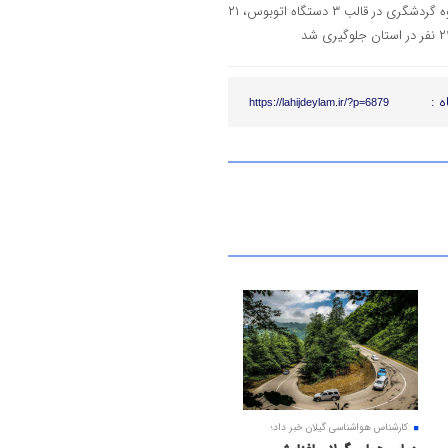
ساماندهی آن‌ها اعلام کرد و گفت: در ۲ روز پایانی هفته گذشته از تردد ۲۸ گروه گردشگری در قالب ۳ دستگاه اتوبوس، ۲۱
ه :
https://lahijdeylam.ir/?p=6879
کارشناس هواشناسی گیلان خبر داد؛