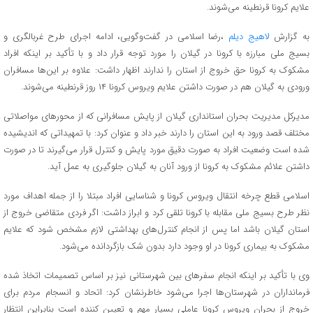
علایم کرونا قرنطینه می‌شوند.
به گزارش
لاهیج دیلم
،رضا اسلامی در گفت‌وگویی، ادامه اجرای طرح غربالگری و
بسیج ملی مبارزه با کرونا در گیلان را مورد توجه قرار داد و با تأکید بر اینکه افراد
مشکوک به کرونا حق خروج از استان را ندارند اظهار داشت: علاوه بر این‌ها مسافران
ورودی به گیلان هم در صورت داشتن علایم ویروس کرونا ۱۴ روز قرنطینه می‌شوند.
مدیرکل مدیریت بحران استانداری گیلان از پایش مسافرانی که از محورهای مواصلاتی
مختلف قصد ورود به این استان را دارند خبر داد و عنوان کرد: با تمهیداتی که اندیشیده
شده است وضعیت افراد به صورت دقیق مورد پایش و کنترل قرار می‌گیرند تا در صورت
داشتن علائم مشکوک به کرونا از ورود آنان به گیلان جلوگیری به عمل آید.
اسلامی قطع چرخه انتقال ویروس کرونا و شناسایی افراد مبتلا را از جمله اهداف مورد
نظر طرح بسیج ملی مقابله با کرونا تلقی کرد و ابراز داشت: اگر فردی متقاضی خروج از
استان گیلان باشد اما پس از انجام کنترل‌های بهداشتی لازم مشخص شود که علایم
مشکوک به بیماری کرونا در او وجود دارد بدون شک بازگردانده می‌شود.
وی با تأکید بر اینکه انجام سفرهای بین شهرستانی نیز بر اساس تصمیمات اتخاذ شده
فرمانداران در شهرستان‌ها اجرا می‌شود خاطرنشان کرد: اتحاد و انسجام مردم برای
خروج از بحران ویروس کرونا عاملی بسیار مهم و تعیین کننده است بنابراین انتظار