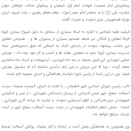
پیشاپیش ایام مصیبت شهادت امام اول شیعیان و پیشوای عدالت خواهان جهان
حضرت علی (ع) را به محضر امام عصر (عج) ، مقام معظم رهبری ، ملت شریف ایران
بویژه همشهریان عزیز تسلیت و تعزیت گفتند .
فرشید فقیه شجاعی با اشاره به اینکه بسیاری از مشاغل به دلیل شیوع بیماری کرونا
الزاماً تعطیل و کماکان نیز شاهد هستیم بسیاری از رستوران ها و … همچنان تعطیل
می باشند، پیشنهاد نمودند در راستای کمک به اصنافی که طبق دستورالعمل ستاد
مدیریت بیماری کرونا ملزم به تعطیلی مغازه ها و کسب و کار خود بوده اند ؛ عوارض
صنفی شهرداری این قبیل صنوف در سه ماه فروردین ، اردیبهشت و خرداد ماه سالجاری
معاف گردند ، چرا که این عزیزان در این ایام درآمدی نداشته اند که مشمول عوارض
شوند. وی در این راستا از رئیس شورا خواستار هماهنگی و اجرای مصوبه لازم شدند .
نائب رئیس شورای اسلامی شهر لاهیجان ، با اشاره به اجرای گسترده عملیات مرمت
آسفالت سطح شهر ضمن قدردانی از پرسنل زحمتکش شهرداری ، از صبر و شکیبایی
شهروندان عزیز قدردانی و اظهار امیدواری نمودند با عنایت به برنامه کاری شهرداری ،
انشاءا… بخش اعظم انتظارات شهروندان در بحث مرمت آسفالت سطح شهر در آینده
نزدیک مرتفع خواهد شد .
وی همچنین به هماهنگی بعمل آمده در ارتباط با آغاز عملیات روکش آسفالت توسط