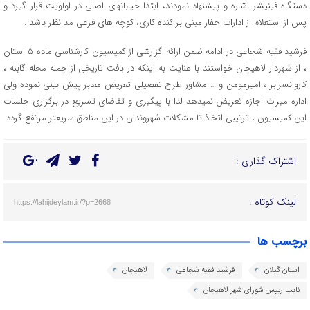
دستگاه فینیشر اشاره و پیشنهاد نمودند، ابتدا خیابانهای اصلی در اولویت قرار گیرد و
پس از استعلام از ادارات حفار مبنی بر کنده کاری، کوچه های فرعی مد نظر باشد .
فرشید فقیه شجاعی در ادامه ضمن ارائه گزارشی از کمیسیون کارشناسی ماده ۵ استان
، از شهردار لاهیجان خواستند با عنایت به اینکه در بافت تاریخی از جمله محله گابنه ،
کاروانسرابر ، امیرمومن و … مشاور طرح تفصیلی تعریض معابر پیش بینی نموده ولی
اداره میراث اجازه تعریض نمیدهد لذا با پیگیری و تقاضای تسریع در برگزاری جلسات
این کمیسیون ، ترتیبی اتخاذ تا مشکلات شهروندان در این مناطق سریعتر مرتفع گردد
اشتراک گذاری :
لینک کوتاه :
https://lahijdeylam.ir/?p=2668
برچسب ها
استان گیلان
فرشید فقیه شجاعی
لاهیجان
نایب رییس شورای شهر لاهیجان